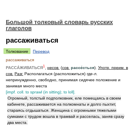
Большой толковый словарь русских
глаголов
рассаживаться
Толкование
Перевод
рассаживаться
1
РАССА́ЖИВАТЬСЯ
,
несов.
(
сов.
рассе́сться
).
Употр. преим. в
сов.
Разг.
Располагаться (расположиться) где-л.
непринужденно, свободно, принимая сидячее положение и
занимая много места
[impf. coll. to sprawl (in sitting); to loll].
Огромный, толстый подполковник, еле помещаясь в своем
кабинете, рассаживается на полкомнаты и долго пыхтит,
стараясь отдышаться. Женщина с огромными тяжелыми
сумками с трудом вошла в трамвай и расселась, заняв сразу
два места.