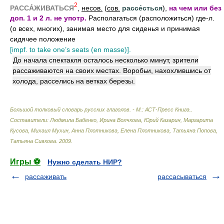
2
РАССА́ЖИВАТЬСЯ
,
несов.
(
сов.
рассе́сться
),
на чем или без
доп. 1 и 2 л. не употр.
Располагаться (расположиться) где-л.
(о всех, многих), занимая место для сиденья и принимая
сидячее положение
[impf. to take one’s seats (en masse)].
До начала спектакля осталось несколько минут, зрители
рассаживаются на своих местах. Воробьи, нахохлившись от
холода, расселись на ветках березы.
Большой толковый словарь русских глаголов. - М.: АСТ-Пресс Книга.
.
Составители: Людмила Бабенко, Ирина Волчкова, Юрий Казарин, Маргарита
Кусова, Михаил Мухин, Анна Плотникова, Елена Плотникова, Татьяна Попова,
Татьяна Сивкова
.
2009
.
Игры ⚽
Нужно сделать НИР?
рассаживать
рассасываться