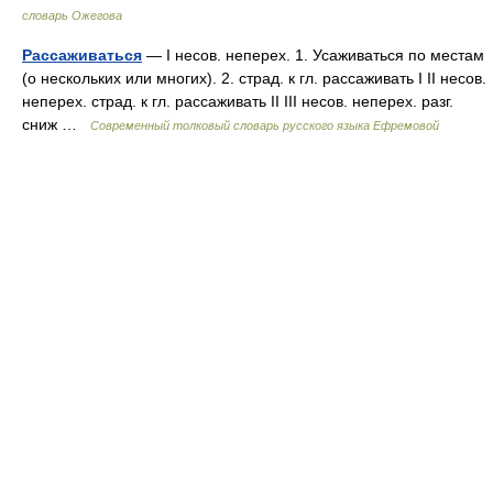
словарь Ожегова
Рассаживаться
— I несов. неперех. 1. Усаживаться по местам
(о нескольких или многих). 2. страд. к гл. рассаживать I II несов.
неперех. страд. к гл. рассаживать II III несов. неперех. разг.
сниж …
Современный толковый словарь русского языка Ефремовой